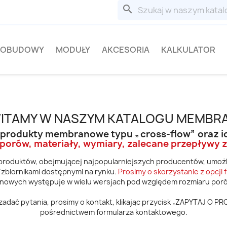
search
OBUDOWY
MODUŁY
AKCESORIA
KALKULATOR
ITAMY W NASZYM KATALOGU MEMBR
 produkty membranowe typu „cross-flow” oraz ic
porów, materiały, wymiary, zalecane przepływy z
produktów, obejmującej najpopularniejszych producentów, umożliw
zbiornikami dostępnymi na rynku.
Prosimy o skorzystanie z opcji f
nowych występuje w wielu wersjach pod względem rozmiaru poró
 zadać pytania, prosimy o kontakt, klikając przycisk „ZAPYTAJ O P
pośrednictwem formularza kontaktowego.