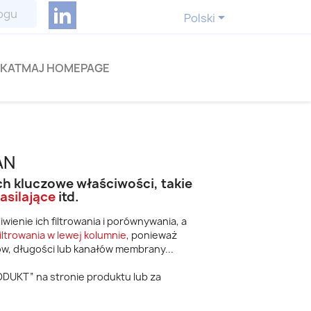
LinkedIn

Polski
KATMAJ HOMEPAGE
AN
h kluczowe właściwości, takie
asilające
itd.
ienie ich filtrowania i porównywania, a
iltrowania w lewej kolumnie
, ponieważ
w, długości lub kanałów membrany...
RODUKT” na stronie produktu lub za