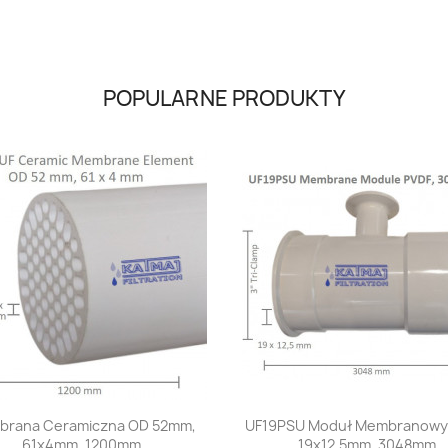
POPULARNE PRODUKTY
Szybki podgląd
Szybki podgląd


rana Ceramiczna OD 52mm,
UF19PSU Moduł Membranowy 
61x4mm, 1200mm
19x12,5mm, 3048mm