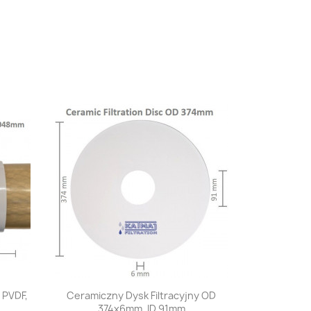
Szybki podgląd

PVDF,
Ceramiczny Dysk Filtracyjny OD
374x6mm, ID 91mm