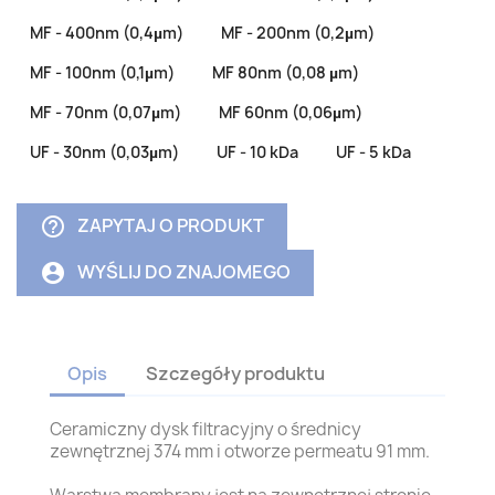
MF - 400nm (0,4µm)
MF - 200nm (0,2µm)
MF - 100nm (0,1µm)
MF 80nm (0,08 µm)
MF - 70nm (0,07µm)
MF 60nm (0,06µm)
UF - 30nm (0,03µm)
UF - 10 kDa
UF - 5 kDa
ZAPYTAJ O PRODUKT
help_outline
WYŚLIJ DO ZNAJOMEGO
account_circle
Opis
Szczegóły produktu
Ceramiczny dysk filtracyjny o średnicy
zewnętrznej 374 mm i otworze permeatu 91 mm.