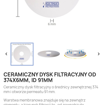


CERAMICZNY DYSK FILTRACYJNY OD
374X6MM, ID 91MM
Ceramiczny dysk filtracyjny o średnicy zewnętrznej 374
mm i otworze permeatu 91 mm.
Warstwa membranowa znajduje się na zewnątrz
elementu, a kierunek filtracji to „od zewnątrz do