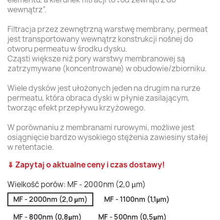
wewnątrz”.
Filtracja przez zewnętrzną warstwę membrany, permeat
jest transportowany wewnątrz konstrukcji nośnej do
otworu permeatu w środku dysku.
Cząsti większe niż pory warstwy membranowej są
zatrzymywane (koncentrowane) w obudowie/zbiorniku.
Wiele dysków jest ułożonych jeden na drugim na rurze
permeatu, która obraca dyski w płynie zasilającym,
tworząc efekt przepływu krzyżowego.
W porównaniu z membranami rurowymi, możliwe jest
osiągnięcie bardzo wysokiego stężenia zawiesiny stałej
w retentacie.
⇓ Zapytaj o aktualne ceny i
czas dostawy!
Wielkość porów: MF - 2000nm (2,0 µm)
MF - 2000nm (2,0 µm)
MF - 1100nm (1,1µm)
MF - 800nm (0,8µm)
MF - 500nm (0,5µm)