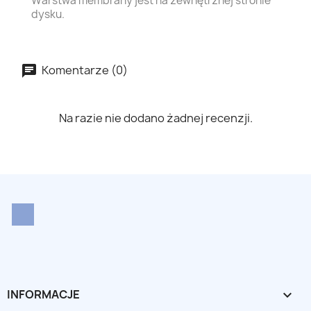
Warstwa membrany jest na zewnętrznej stronie
dysku.
Komentarze (0)
Na razie nie dodano żadnej recenzji.
LinkedIn
INFORMACJE
