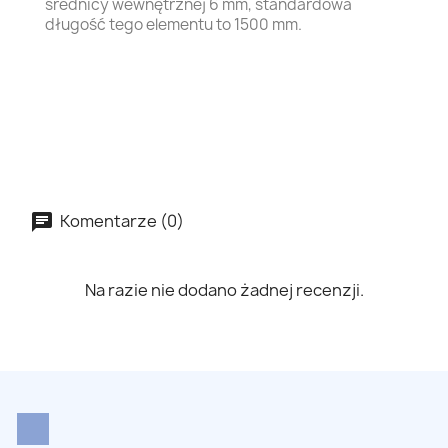
średnicy wewnętrznej 6 mm, standardowa
długość tego elementu to 1500 mm.
Ceramic membrane filter elements TAMI Inside Ceram Cerinox from Atech Inovation GmbH 1/6 1/16 19/3.3 61/2 19/4 37/3 19/6 37/3.8 61/2.5 91/2.4 208/1.5 19/8 37/5.7 61/4 85/3.3 211/2 also Rauscher Inopor or
Alsys Orelis Kleansep as well as Novasep Kerasep carbosep AX AW BX BW BT UFP in but Pall Membralox IC EP3730 EP1940 EP3740 EP1960 length 1178 or 1200 or 1500 mm for Microfiltration and Ultrafiltration and
Nanofiltration and separation of wine juice fluids Ceramem and GEA Membraflow 1020 mm E076-R-1020 E076-R-1200 E0193-R-1020 E193-R-1200 E372-R-1020 E372-R-1200 E194-R-1020 E194-R-1200 E196-R-1020 E196-R-
1200 E374-R-1020 E374-R-1200 E613-R-1020 E613-R-1200 E912-R-1020 E912-R-1200 E277-R-1020 E277-R-1200 E208-R-1020 E208-R-1200 E198-R-1020 E198-R-1200 E076-R-1020 E076-R-1200 E614-R-1020 E614-R-1200 E376-R-
1020 E376-R-1200
Komentarze (0)
Na razie nie dodano żadnej recenzji.
LinkedIn