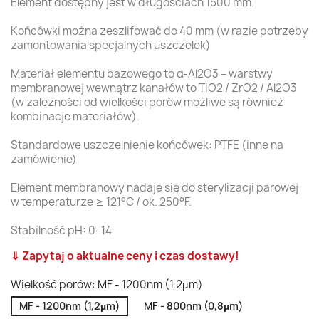
Element dostępny jest w długościach 1500 mm.
Końcówki można zeszlifować do 40 mm (w razie potrzeby
zamontowania specjalnych uszczelek)
Materiał elementu bazowego to α-Al2O3 – warstwy
membranowej wewnątrz kanałów to TiO2 / ZrO2 / Al2O3
(w zależności od wielkości porów możliwe są również
kombinacje materiałów).
Standardowe uszczelnienie końcówek: PTFE (inne na
zamówienie)
Element membranowy nadaje się do sterylizacji parowej
w temperaturze ≥ 121°C / ok. 250°F.
Stabilność pH: 0–14
⇓ Zapytaj o aktualne ceny i czas dostawy!
Wielkość porów: MF - 1200nm (1,2µm)
MF - 1200nm (1,2µm)
MF - 800nm (0,8µm)