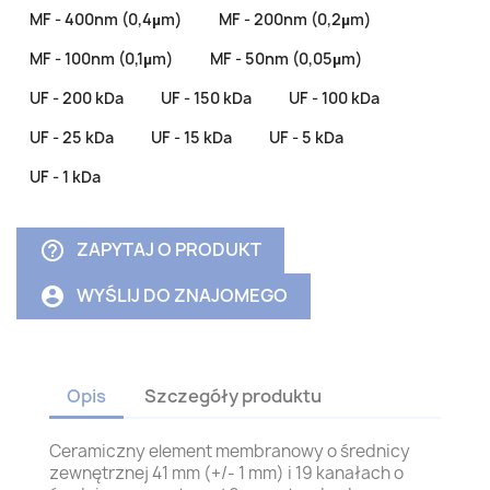
MF - 400nm (0,4µm)
MF - 200nm (0,2µm)
MF - 100nm (0,1µm)
MF - 50nm (0,05µm)
UF - 200 kDa
UF - 150 kDa
UF - 100 kDa
UF - 25 kDa
UF - 15 kDa
UF - 5 kDa
UF - 1 kDa
ZAPYTAJ O PRODUKT
help_outline
WYŚLIJ DO ZNAJOMEGO
account_circle
Opis
Szczegóły produktu
Ceramiczny element membranowy o średnicy
zewnętrznej 41 mm (+/- 1 mm) i 19 kanałach o