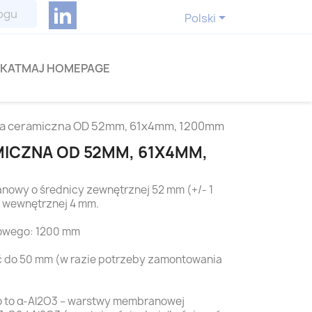
LinkedIn

Polski
KATMAJ HOMEPAGE
 ceramiczna OD 52mm, 61x4mm, 1200mm
ICZNA OD 52MM, 61X4MM,
owy o średnicy zewnętrznej 52 mm (+/- 1
y wewnętrznej 4 mm.
owego: 1200 mm
 do 50 mm (w razie potrzeby zamontowania
 to α-Al2O3 – warstwy membranowej