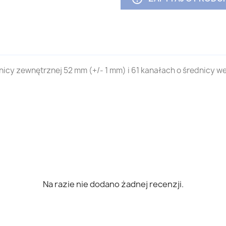
cy zewnętrznej 52 mm (+/- 1 mm) i 61 kanałach o średnicy 
11/2 also Rauscher Inopor or Alsys Orelis Kleansep as well as Novasep Kerasep carbosep AX AW BX BW BT UFP in but Pall Membralox IC EP3730 EP1940 EP3740 EP1960 length 1178 or 1200 or 1500 mm for Microfiltration and Ultrafiltration and Nanofiltration and separat
0 E614-R-1020 E614-R-1200 E376-R-1020 E376-R-1200
Na razie nie dodano żadnej recenzji.