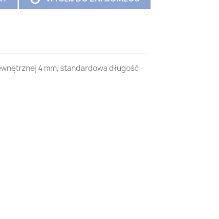
wewnętrznej 4 mm, standardowa długość
ion of wine juice fluids Ceramem and GEA Membraflow 1020 mm E076-R-1020 E076-R-1200 E0193-R-1020 E193-R-1200 E372-R-1020 E372-R-1200 E194-R-1020 E194-R-1200 E196-R-1020 E196-R-