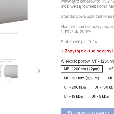
wewnątrz kanałów to TiO2 / 
możliwe są również kombinac
Standardowe uszczelnienie 
Element membranowy nadaje s
121°C / ok. 250°F.
Stabilność pH: 0–14
⇓ Zapytaj o aktualne ceny 
Wielkość porów: MF - 1200nm
MF - 1200nm (1,2µm)
MF

MF - 200nm (0,2µm)
MF 
UF - 200 kDa
UF - 150 kD
UF - 15 kDa
UF - 5 kDa
ZAPYTAJ O PRODU
help_outline