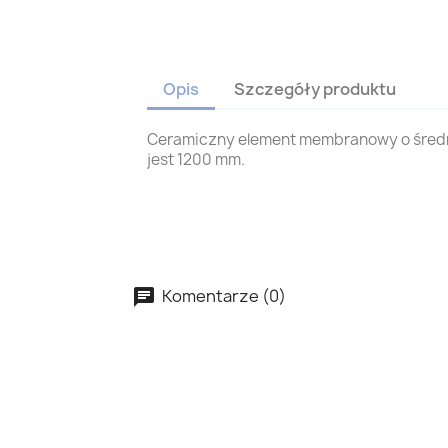
Opis
Szczegóły produktu
Ceramiczny element membranowy o średni
jest 1200 mm.
Ceramic membrane filter elements TAMI Inside Ceram Cerinox from Atech Inovation GmbH 1/6 1/16 19/3.3 61/2 19/4 37/3 19/6 37/3.8 61/2.5 91/2.4 208/1.5 19/8 37/5.7 61/4 85/3.3 2
1200 E374-R-1020 E374-R-1200 E613-R-1020 E613-R-1200 E912-R-1020 E912-R-1200 E277-R-1020 E277-R-1200 E208-R-1020 E208-R-1200 E198-R-1020 E198-R-1200 E076-R-1020 E076-R-120
Komentarze (0)