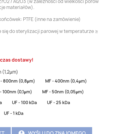
ZrO2 / Al2O3 (w zależności od wielkości porów
je materiałów).
końcówek: PTFE (inne na zamówienie)
ię do sterylizacji parowej w temperaturze ≥
i czas dostawy!
 (1,2µm)
 - 800nm (0,8µm)
MF - 400nm (0,4µm)
- 100nm (0,1µm)
MF - 50nm (0,05µm)
a
UF - 100 kDa
UF - 25 kDa
UF - 1 kDa
KT
WYŚLIJ DO ZNAJOMEGO
account_circle