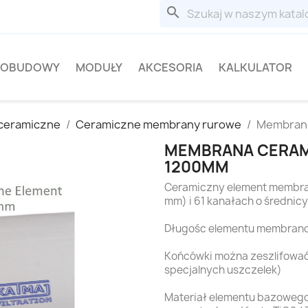
search
OBUDOWY
MODUŁY
AKCESORIA
KALKULATOR
ceramiczne
Ceramiczne membrany rurowe
Membrana
MEMBRANA CERAM
1200MM
Ceramiczny element membran
mm) i 61 kanałach o średnic
Długośc elementu membran
Końcówki można zeszlifować
specjalnych uszczelek)
Materiał elementu bazowego